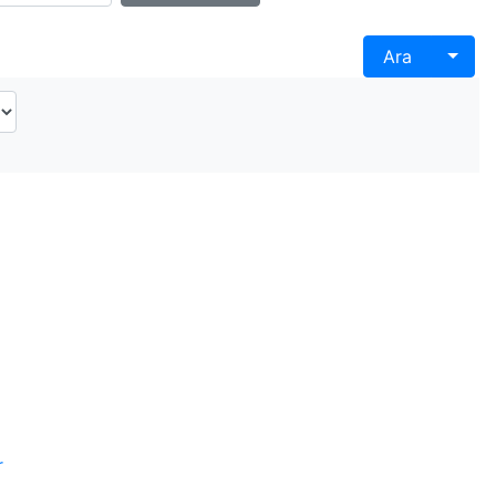
Togg
Ara
r