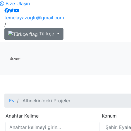
Bize Ulaşın
temelayazoglu@gmail.com
/
Türkçe
Ev
Altınekin'deki Projeler
Anahtar Kelime
Konum