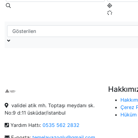
Hakkımı
Hakkım
validei atik mh. Toptaşı meydanı sk.
Çerez P
No:9 d:11 üsküdar/istanbul
Hüküm 
Yardım Hattı:
0535 562 2832
E-posta:
temelayazoglu@gmail.com