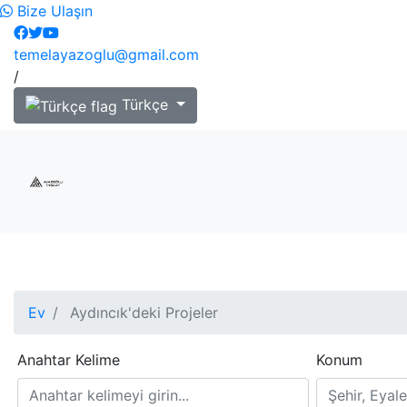
Bize Ulaşın
temelayazoglu@gmail.com
/
Türkçe
Ev
Aydıncık'deki Projeler
Anahtar Kelime
Konum