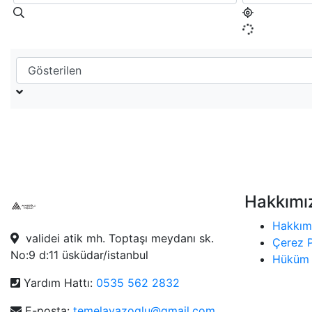
Hakkımı
Hakkım
validei atik mh. Toptaşı meydanı sk.
Çerez P
No:9 d:11 üsküdar/istanbul
Hüküm 
Yardım Hattı:
0535 562 2832
E-posta:
temelayazoglu@gmail.com