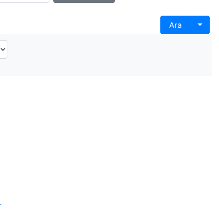
Togg
Ara
r