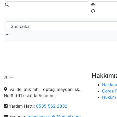
Hakkımı
Hakkım
validei atik mh. Toptaşı meydanı sk.
Çerez P
No:9 d:11 üsküdar/istanbul
Hüküm 
Yardım Hattı:
0535 562 2832
E-posta:
temelayazoglu@gmail.com