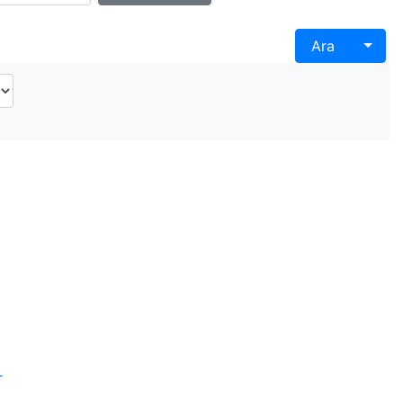
Togg
Ara
r