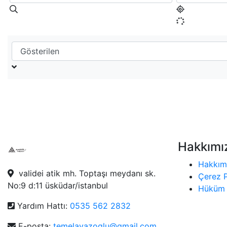
Hakkımı
Hakkım
validei atik mh. Toptaşı meydanı sk.
Çerez P
No:9 d:11 üsküdar/istanbul
Hüküm 
Yardım Hattı:
0535 562 2832
E-posta:
temelayazoglu@gmail.com