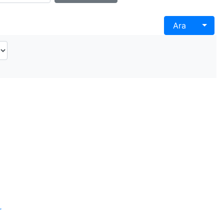
Togg
Ara
r