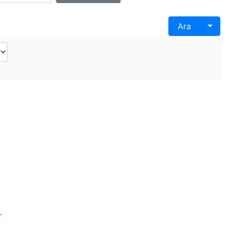
Togg
Ara
r