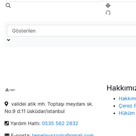
Hakkımı
Hakkım
validei atik mh. Toptaşı meydanı sk.
Çerez P
No:9 d:11 üsküdar/istanbul
Hüküm 
Yardım Hattı:
0535 562 2832
E-posta:
temelayazoglu@gmail.com