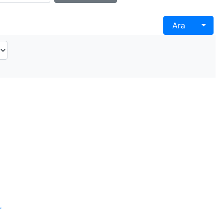
Togg
Ara
r