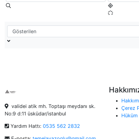
Hakkımı
Hakkım
validei atik mh. Toptaşı meydanı sk.
Çerez P
No:9 d:11 üsküdar/istanbul
Hüküm 
Yardım Hattı:
0535 562 2832
E-posta:
temelayazoglu@gmail.com