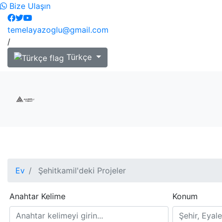
Bize Ulaşın
temelayazoglu@gmail.com
/
Türkçe
Ev
Şehitkamil'deki Projeler
Anahtar Kelime
Konum