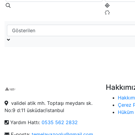
Hakkımı
Hakkım
validei atik mh. Toptaşı meydanı sk.
Çerez P
No:9 d:11 üsküdar/istanbul
Hüküm 
Yardım Hattı:
0535 562 2832
E-posta:
temelayazoglu@gmail.com