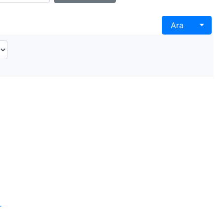
Togg
Ara
r